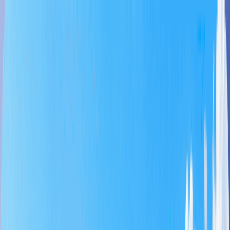
Home
Tee Time
Paquete
Productos Temáticos
Ofertas Especiales
Promociones