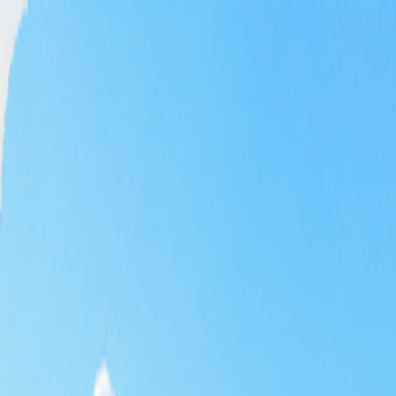
Home
Tee Time
Paquete
Productos Temáticos
Ofertas Especiales
Promociones
KRW