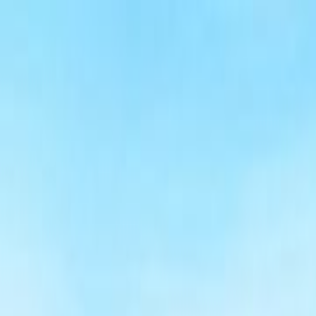
홈
티타임
패키지
테마 골프
특가
기획전
KRW
어디로 가세요?
언제 가세요?
검색하기
패키지