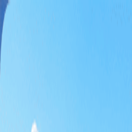
홈
티타임
패키지
테마 골프
특가
기획전
KRW