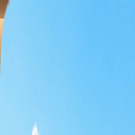
홈
티타임
패키지
테마 골프
특가
기획전
KRW