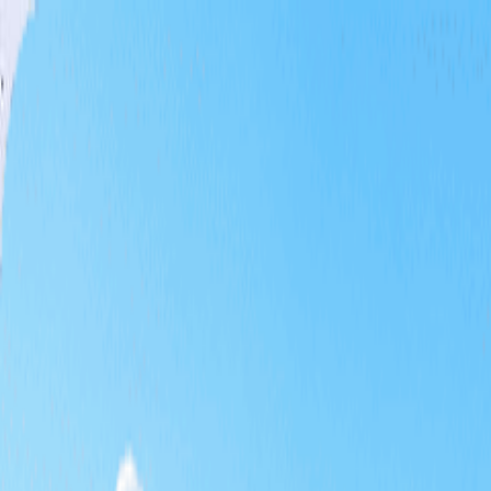
홈
티타임
패키지
테마 골프
특가
기획전
KRW