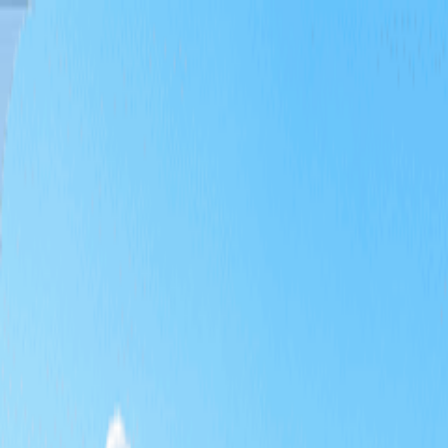
홈
티타임
패키지
테마 골프
특가
기획전
KRW