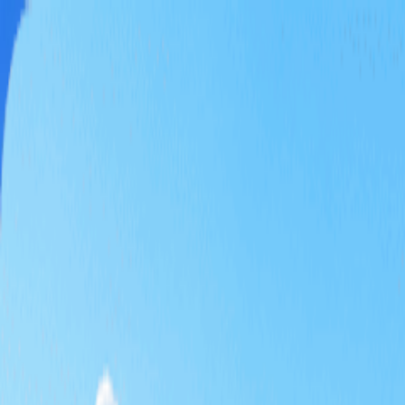
홈
티타임
패키지
테마 골프
특가
기획전
KRW