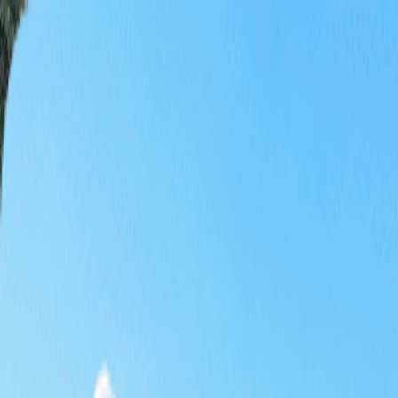
홈
티타임
패키지
테마 골프
특가
기획전
KRW