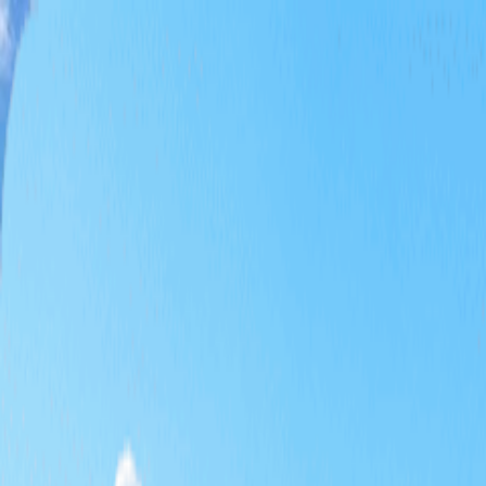
홈
티타임
패키지
테마 골프
특가
기획전
KRW